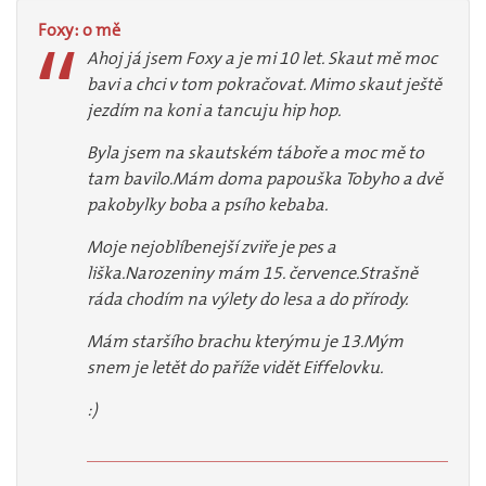
Foxy:
o
mě
Ahoj já jsem Foxy a je mi 10 let. Skaut mě moc
bavi a chci v tom pokračovat. Mimo skaut ještě
jezdím na koni a tancuju hip hop.
Byla jsem na skautském táboře a moc mě to
tam bavilo.Mám doma papouška Tobyho a dvě
pakobylky boba a psího kebaba.
Moje nejoblíbenejší zviře je pes a
liška.Narozeniny mám 15. července.Strašně
ráda chodím na výlety do lesa a do přírody.
Mám staršího brachu kterýmu je 13.Mým
snem je letět do paříže vidět Eiffelovku.
:)