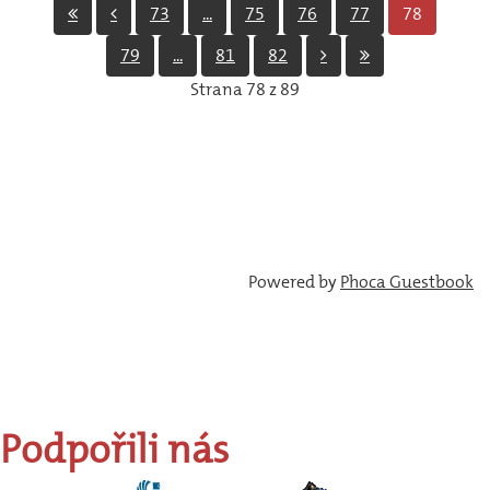
73
...
75
76
77
78
79
...
81
82
Strana 78 z 89
Powered by
Phoca Guestbook
Podpořili
nás