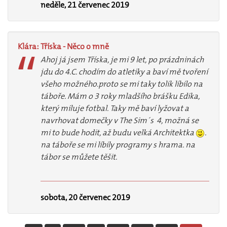
neděle, 21 červenec 2019
Klára:
Tříska
-
Něco
o
mně
Ahoj já jsem Tříska, je mi 9 let, po prázdninách
jdu do 4.C. chodím do atletiky a baví mě tvoření
všeho možného.proto se mi taky tolik líbilo na
táboře. Mám o 3 roky mladšího brášku Edika,
který miluje fotbal. Taky mě baví lyžovat a
navrhovat domečky v The Sim´s 4, možná se
mi to bude hodit, až budu velká Architektka
.
na táboře se mi líbily programy s hrama. na
tábor se můžete těšit.
sobota, 20 červenec 2019