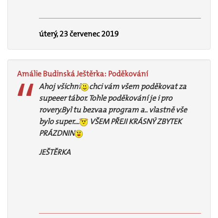
úterý, 23 červenec 2019
Amálie
Budinská
Ještěrka:
Poděkování
Ahoj všichni
chci vám všem poděkovat za
supeeer tábor. Tohle poděkování je i pro
rovery.Byl tu bezvaa program a.. vlastně vše
bylo super....
VŠEM PŘEJI KRÁSNÝ ZBYTEK
PRÁZDNIN
JEŠTĚRKA