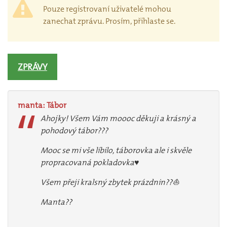
Pouze registrovaní uživatelé mohou
zanechat zprávu. Prosím, přihlaste se.
ZPRÁVY
manta:
Tábor
Ahojky! Všem Vám moooc děkuji a krásný a
pohodový tábor???
Mooc se mi vše líbilo, táborovka ale i skvěle
propracovaná pokladovka♥️
Všem přeji kralsný zbytek prázdnin??⛵️
Manta??