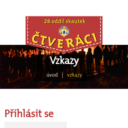
Vzkazy
úvod
|
vzkazy
Přihlásit
se