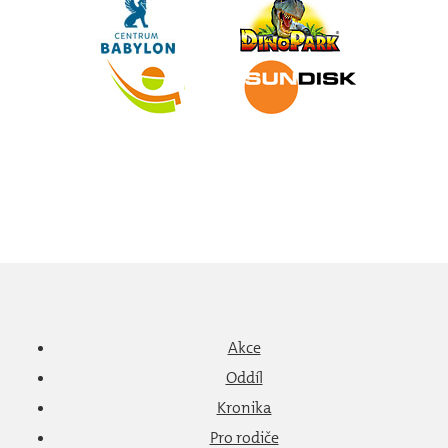
Akce
Oddíl
Kronika
Pro rodiče