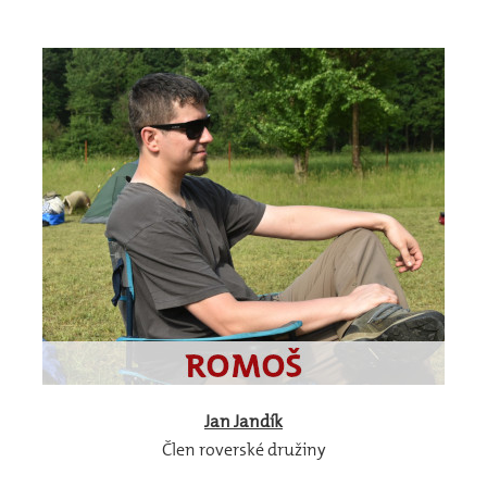
Jan
Jandík
Člen roverské družiny