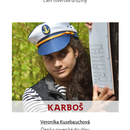
Člen roverské družiny
Veronika
Kusebauchová
Členka roverské družiny