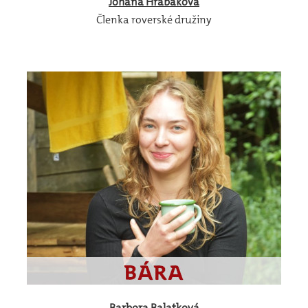
Johana
Hrabáková
Členka roverské družiny
Barbora
Balatková