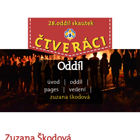
Oddíl
úvod
|
oddíl
|
pages
|
vedení
|
zuzana škodová
Zuzana
Škodová