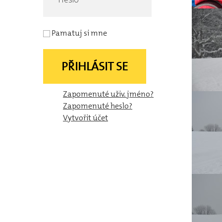
Pamatuj si mne
PŘIHLÁSIT SE
Zapomenuté uživ. jméno?
Zapomenuté heslo?
Vytvořit účet