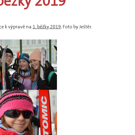
běžky
2019
Historie
Nováčkovská
zkouška
Čtverák
ce k výpravě na
1. běžky 2019
. Foto by Ještěr.
Historie