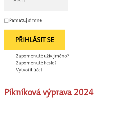
Pamatuj si mne
PŘIHLÁSIT SE
Zapomenuté uživ. jméno?
Zapomenuté heslo?
Vytvořit účet
Pikniková
výprava
2024