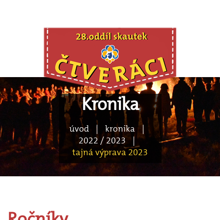
Kronika
úvod
|
kronika
|
2022 / 2023
|
tajná výprava 2023
Ročníky