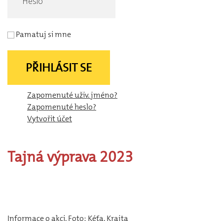
Pamatuj si mne
PŘIHLÁSIT SE
Zapomenuté uživ. jméno?
Zapomenuté heslo?
Vytvořit účet
Tajná
výprava
2023
Informace o
akci
, Foto: Kéťa, Krajta