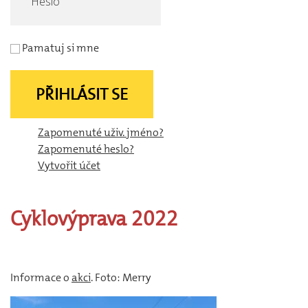
Pamatuj si mne
PŘIHLÁSIT SE
Zapomenuté uživ. jméno?
Zapomenuté heslo?
Vytvořit účet
Cyklovýprava
2022
Informace o
akci
. Foto: Merry