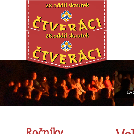
úv
Ročníky