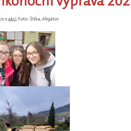
likonoční
výprava
202
Historie
Nováčkovská
zkouška
ce o
akci
. Foto: Šiška, Aligátor
Čtverák
Historie