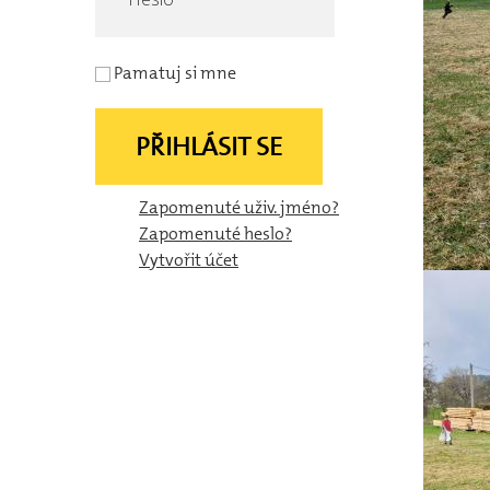
Pamatuj si mne
PŘIHLÁSIT SE
Zapomenuté uživ. jméno?
Zapomenuté heslo?
Vytvořit účet