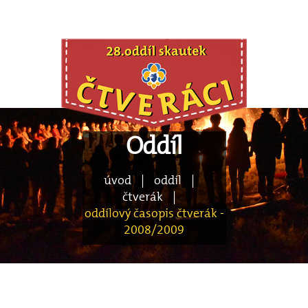
Oddíl
úvod
|
oddíl
|
čtverák
|
oddílový časopis čtverák -
2008/2009