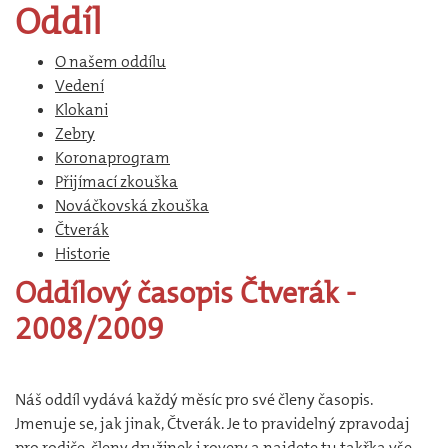
Oddíl
O našem oddílu
Vedení
Klokani
Zebry
Koronaprogram
Přijímací zkouška
Nováčkovská zkouška
Čtverák
Historie
Oddílový
časopis
Čtverák
-
2008/2009
Náš oddíl vydává každý měsíc pro své členy časopis.
Jmenuje se, jak jinak, Čtverák. Je to pravidelný zpravodaj
pro rodiče, členy družinek i rovery a najdete tu takřka vše,