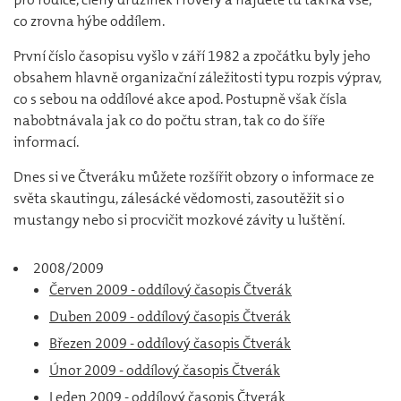
co zrovna hýbe oddílem.
První číslo časopisu vyšlo v září 1982 a zpočátku byly jeho
obsahem hlavně organizační záležitosti typu rozpis výprav,
co s sebou na oddílové akce apod. Postupně však čísla
nabobtnávala jak co do počtu stran, tak co do šíře
informací.
Dnes si ve Čtveráku můžete rozšířit obzory o informace ze
světa skautingu, zálesácké vědomosti, zasoutěžit si o
mustangy nebo si procvičit mozkové závity u luštění.
2008/2009
Červen 2009 - oddílový časopis Čtverák
Duben 2009 - oddílový časopis Čtverák
Březen 2009 - oddílový časopis Čtverák
Únor 2009 - oddílový časopis Čtverák
Leden 2009 - oddílový časopis Čtverák